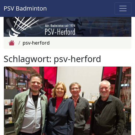
PSV Badminton
Zur Startseite
psv-herford
Schlagwort:
psv-herford