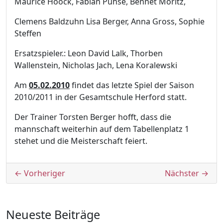
Maurice Hoock, Fabian Pühse, Bennet Moritz,
Clemens Baldzuhn Lisa Berger, Anna Gross, Sophie
Steffen
Ersatzspieler.: Leon David Lalk, Thorben
Wallenstein, Nicholas Jach, Lena Koralewski
Am
05.02.2010
findet das letzte Spiel der Saison
2010/2011 in der Gesamtschule Herford statt.
Der Trainer Torsten Berger hofft, dass die
mannschaft weiterhin auf dem Tabellenplatz 1
stehet und die Meisterschaft feiert.
Beitragsnavigation
← Vorheriger
Nächster →
Neueste Beiträge