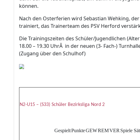
können.
Nach den Osterferien wird Sebastian Wehking, der z
trainiert, das Trainerteam des PSV Herford verstär
Die Trainingszeiten des Schüler/Jugendlichen (Alt
18.00 – 19.30 UhrÂ in der neuen (3- Fach-) Turnhall
(Zugang über den Schulhof)
N2-U15 – (S33) Schüler Bezirksliga Nord 2
Gespielt
Punkte
GEW
REM
VER
Spiele
Sä