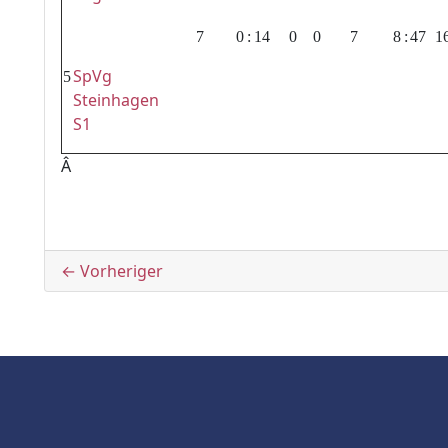
7
0
:
14
0
0
7
8
:
47
1
SpVg
5
Steinhagen
S1
Â
Beitragsnavigation
← Vorheriger