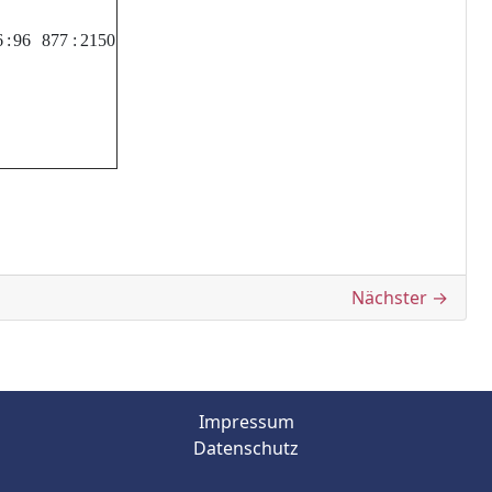
6
:
96
877
:
2150
Nächster →
Impressum
Datenschutz