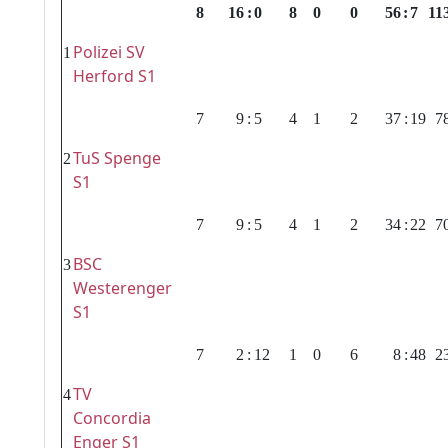
8
16
:
0
8
0
0
56
:
7
11
Polizei SV
1
Herford S1
7
9
:
5
4
1
2
37
:
19
7
TuS Spenge
2
S1
7
9
:
5
4
1
2
34
:
22
7
BSC
3
Westerenger
S1
7
2
:
12
1
0
6
8
:
48
2
TV
4
Concordia
Enger S1