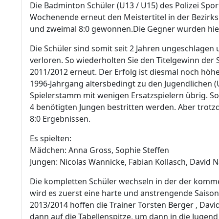
Die Badminton Schüler (U13 / U15) des Polizei Spo
Wochenende erneut den Meistertitel in der Bezirksli
und zweimal 8:0 gewonnen.Die Gegner wurden hierb
Die Schüler sind somit seit 2 Jahren ungeschlagen
verloren. So wiederholten Sie den Titelgewinn der
2011/2012 erneut. Der Erfolg ist diesmal noch h
1996-Jahrgang altersbedingt zu den Jugendlichen (U
Spielerstamm mit wenigen Ersatzspielern übrig. So
4 benötigten Jungen bestritten werden. Aber trot
8:0 Ergebnissen.
Es spielten:
Mädchen: Anna Gross, Sophie Steffen
Jungen: Nicolas Wannicke, Fabian Kollasch, David 
Die kompletten Schüler wechseln in der der komme
wird es zuerst eine harte und anstrengende Saison
2013/2014 hoffen die Trainer Torsten Berger , Davi
dann auf die Tabellenspitze, um dann in die Jugend