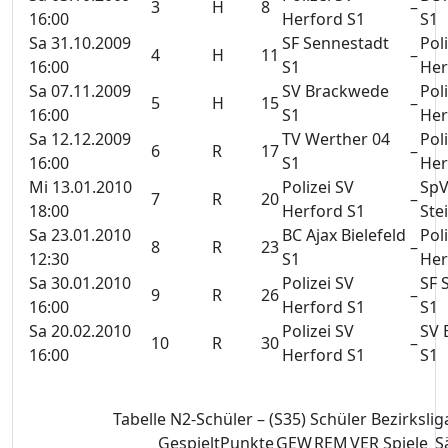
3
H
8
–
16:00
Herford S1
S1
Sa 31.10.2009
SF Sennestadt
Pol
4
H
11
–
16:00
S1
Her
Sa 07.11.2009
SV Brackwede
Pol
5
H
15
–
16:00
S1
Her
Sa 12.12.2009
TV Werther 04
Pol
6
R
17
–
16:00
S1
Her
Mi 13.01.2010
Polizei SV
Sp
7
R
20
–
18:00
Herford S1
Ste
Sa 23.01.2010
BC Ajax Bielefeld
Pol
8
R
23
–
12:30
S1
Her
Sa 30.01.2010
Polizei SV
SF 
9
R
26
–
16:00
Herford S1
S1
Sa 20.02.2010
Polizei SV
SV 
10
R
30
–
16:00
Herford S1
S1
Tabelle N2-Schüler – (S35) Schüler Bezirkslig
Gespielt
Punkte
GEW
REM
VER
Spiele
S