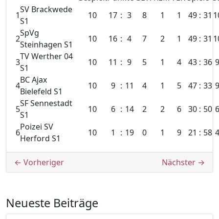
SV Brackwede
1
10
17
:
3
8
1
1
49
:
31
1
S1
SpVg
2
10
16
:
4
7
2
1
49
:
31
1
Steinhagen S1
TV Werther 04
3
10
11
:
9
5
1
4
43
:
36
S1
BC Ajax
4
10
9
:
11
4
1
5
47
:
33
Bielefeld S1
SF Sennestadt
5
10
6
:
14
2
2
6
30
:
50
S1
Poizei SV
6
10
1
:
19
0
1
9
21
:
58
Herford S1
Beitragsnavigation
← Vorheriger
Nächster →
Neueste Beiträge