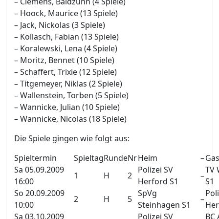
– Clemens, Baldzuhn (4 Spiele)
– Hoock, Maurice (13 Spiele)
– Jack, Nickolas (3 Spiele)
– Kollasch, Fabian (13 Spiele)
– Koralewski, Lena (4 Spiele)
– Moritz, Bennet (10 Spiele)
– Schaffert, Trixie (12 Spiele)
– Titgemeyer, Niklas (2 Spiele)
– Wallenstein, Torben (5 Spiele)
– Wannicke, Julian (10 Spiele)
– Wannicke, Nicolas (18 Spiele)
Die Spiele gingen wie folgt aus:
Spieltermin
Spieltag
Runde
Nr
Heim
–
Gas
Sa 05.09.2009
Polizei SV
TV 
1
H
2
–
16:00
Herford S1
S1
So 20.09.2009
SpVg
Pol
2
H
5
–
10:00
Steinhagen S1
Her
Sa 03.10.2009
Polizei SV
BC 