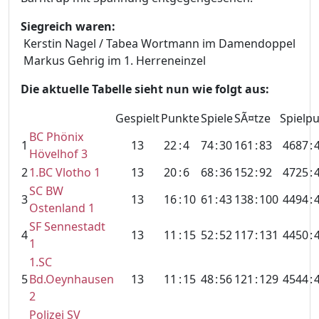
Siegreich waren:
Kerstin Nagel / Tabea Wortmann im Damendoppel
Markus Gehrig im 1. Herreneinzel
Die aktuelle Tabelle sieht nun wie folgt aus:
Gespielt
Punkte
Spiele
SÃ¤tze
Spielp
BC Phönix
1
13
22
:
4
74
:
30
161
:
83
4687
:
Hövelhof 3
2
1.BC Vlotho 1
13
20
:
6
68
:
36
152
:
92
4725
:
SC BW
3
13
16
:
10
61
:
43
138
:
100
4494
:
Ostenland 1
SF Sennestadt
4
13
11
:
15
52
:
52
117
:
131
4450
:
1
1.SC
5
Bd.Oeynhausen
13
11
:
15
48
:
56
121
:
129
4544
:
2
Polizei SV