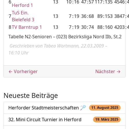
6
13
10
:
16
47
:
57
117
:
135
4546
:
Herford 1
TuS Ein.
7
13
7
:
19
36
:
68
89
:
153
3847
:
Bielefeld 3
8
TV Barntrup 1
13
7
:
19
30
:
74
88
:
160
4203
:
Tabelle N2-Senioren – (023) Bezirksliga Nord IIb, St.2
Geschrieben von Tabea Wortmann, 22.03.2009 –
16:10 Uhr
Beitragsnavigation
← Vorheriger
Nächster →
Neueste Beiträge
Herforder Stadtmeisterschaften 🏸
11. August 2025
32. Mini Circuit Turnier in Herford
19. März 2025